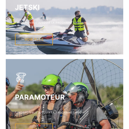
JETSKI
* INDISPONIBLE JUSQU'À LA PROCHAINE SAISON
*
VOIR PLUS
PARAMOTEUR
* INDISPONIBLE JUSQU'À LA PROCHAINE SAISON
*