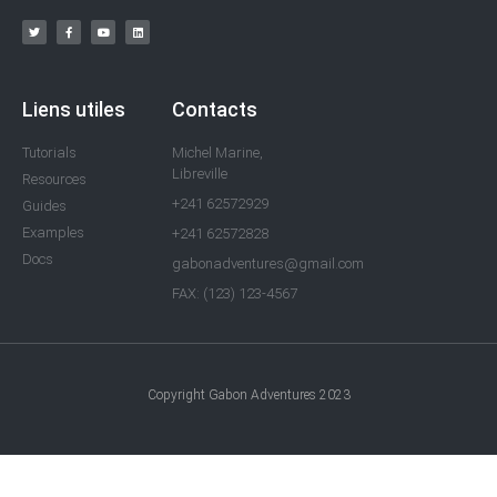
Liens utiles
Contacts
Tutorials
Michel Marine,
Libreville
Resources
+241 62572929
Guides
Examples
+241 62572828
Docs
gabonadventures@gmail.com
FAX: (123) 123-4567
Copyright Gabon Adventures 2023