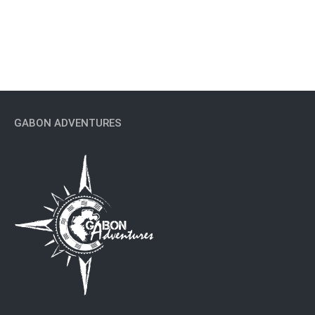
6 Places : 200.000 / personne
* Best deal *
GABON ADVENTURES