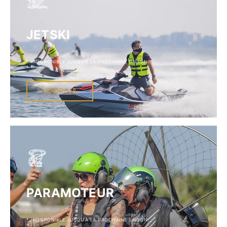
JETSKI
* INDISPONIBLE JUSQU'À LA PROCHAINE SAISON
*
VOIR PLUS
PARAMOTEUR
* INDISPONIBLE JUSQU'À LA PROCHAINE SAISON
*