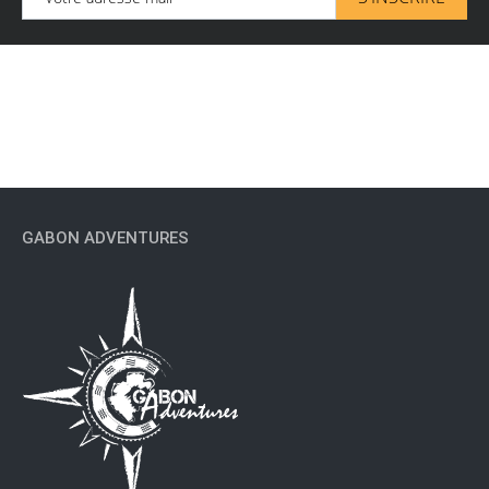
6 Places : 200.000 / personne
* Best deal *
GABON ADVENTURES