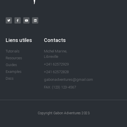
Liens utiles
Contacts
Tutorials
Michel Marine,
Libreville
Resources
+241 62572929
Guides
Examples
+241 62572828
Docs
gabonadventures@gmail.com
FAX: (123) 123-4567
Copyright Gabon Adventures 2023